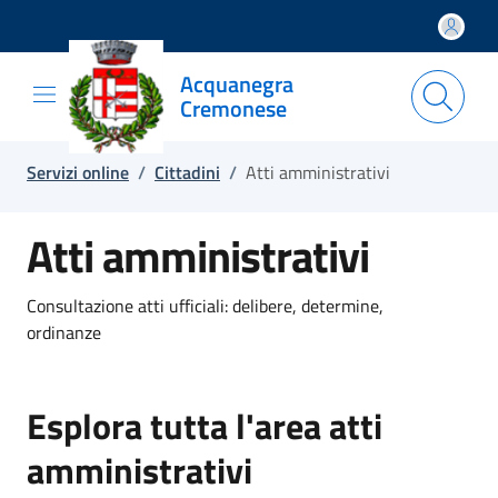
Salta e vai al contenuto
Salta e vai al footer
Acquanegra
Cremonese
Servizi online
/
Cittadini
/
Atti amministrativi
Atti amministrativi
Consultazione atti ufficiali: delibere, determine,
ordinanze
Esplora tutta l'area atti
amministrativi