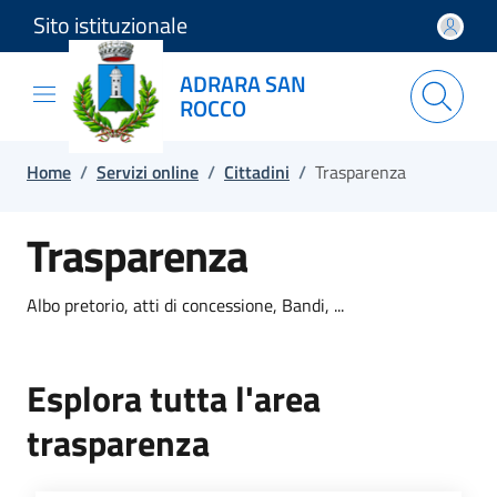
Sito istituzionale
Salta e vai al contenuto
Salta e vai al footer
ADRARA SAN
ROCCO
Home
/
Servizi online
/
Cittadini
/
Trasparenza
Trasparenza
Albo pretorio, atti di concessione, Bandi, ...
Esplora tutta l'area
trasparenza