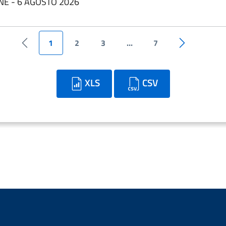
INE - 6 AGOSTO 2026
1
2
3
...
7
Pagina precedente
Pagina succe
XLS
CSV