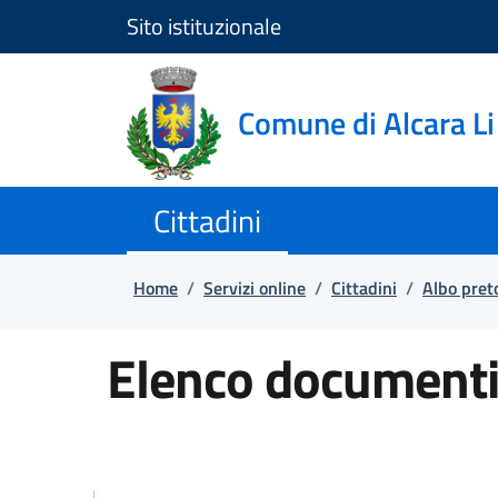
Sito istituzionale
Salta e vai al contenuto
Salta e vai al footer
Comune di Alcara Li
Cittadini
Home
/
Servizi online
/
Cittadini
/
Albo pret
Elenco documenti 