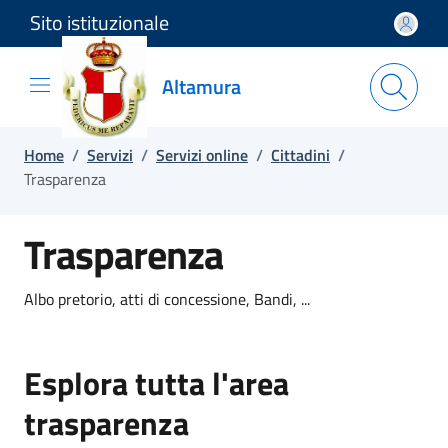
Sito istituzionale
Salta e vai al contenuto
Salta e vai al footer
Altamura
Home
/
Servizi
/
Servizi online
/
Cittadini
/
Trasparenza
Trasparenza
Albo pretorio, atti di concessione, Bandi, ...
Esplora tutta l'area
trasparenza