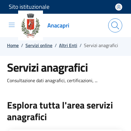
Sito istituzionale
Salta e vai al contenuto
Salta e vai al footer
Anacapri
Home
/
Servizi online
/
Altri Enti
/
Servizi anagrafici
Servizi anagrafici
Consultazione dati anagrafici, certificazioni, ...
Esplora tutta l'area servizi
anagrafici