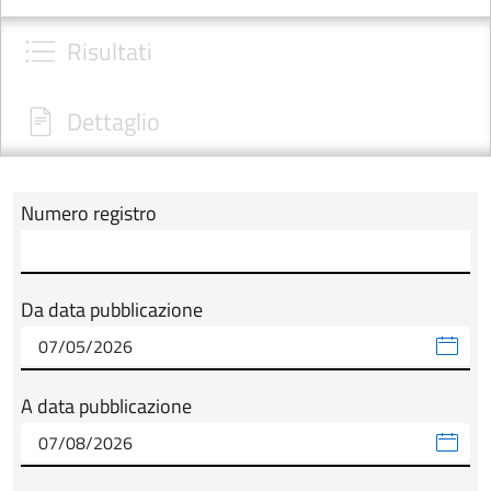
Risultati
Dettaglio
Numero registro
Modulo tab_ricerca_form
Da data pubblicazione
A data pubblicazione