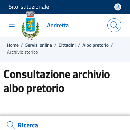
Sito istituzionale
Salta e vai al contenuto
Salta e vai al footer
Andretta
Home
/
Servizi online
/
Cittadini
/
Albo pretorio
/
Archivio storico
Consultazione archivio
albo pretorio
Ricerca