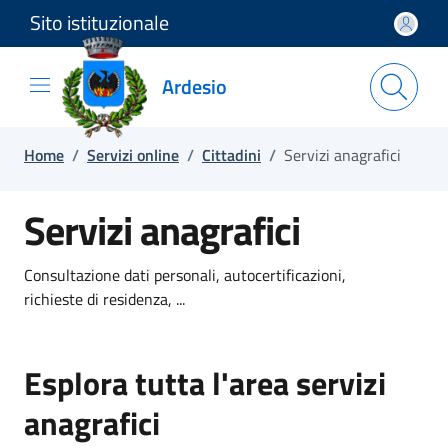
Sito istituzionale
Salta e vai al contenuto
Salta e vai al footer
Ardesio
Home
/
Servizi online
/
Cittadini
/
Servizi anagrafici
Servizi anagrafici
Consultazione dati personali, autocertificazioni,
richieste di residenza, ...
Esplora tutta l'area servizi
anagrafici