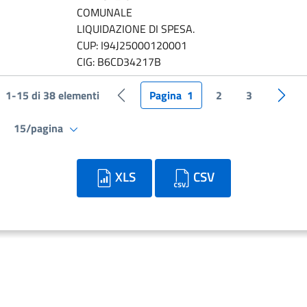
COMUNALE
LIQUIDAZIONE DI SPESA.
CUP: I94J25000120001
CIG: B6CD34217B
1-15 di 38 elementi
Pagina
1
2
3
Pagina precedente
Pagin
15/pagina
XLS
CSV