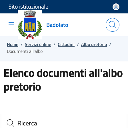
Sito istituzionale
Salta e vai al contenuto
Salta e vai al footer
Badolato
Home
/
Servizi online
/
Cittadini
/
Albo pretorio
/
Documenti all'albo
Elenco documenti all'albo
pretorio
Ricerca