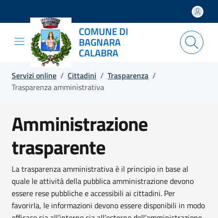
Salta e vai al contenuto
Salta e vai al footer
COMUNE DI
BAGNARA
CALABRA
Servizi online
/
Cittadini
/
Trasparenza
/
Trasparenza amministrativa
Amministrazione
trasparente
La trasparenza amministrativa è il principio in base al
quale le attività della pubblica amministrazione devono
essere rese pubbliche e accessibili ai cittadini. Per
favorirla, le informazioni devono essere disponibili in modo
efficace sia all’interno sia all’esterno dell’amministrazione.