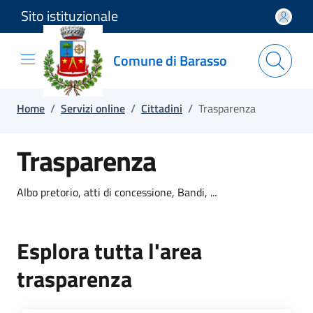
Sito istituzionale
Salta e vai al contenuto
Salta e vai al footer
Comune di Barasso
Home
/
Servizi online
/
Cittadini
/
Trasparenza
Trasparenza
Albo pretorio, atti di concessione, Bandi, ...
Esplora tutta l'area
trasparenza