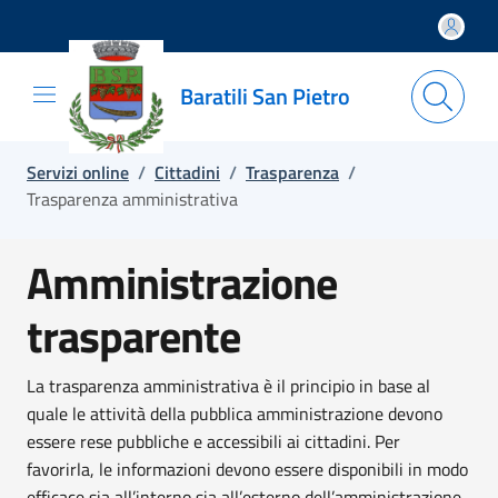
Salta e vai al contenuto
Salta e vai al footer
Baratili San Pietro
Servizi online
/
Cittadini
/
Trasparenza
/
Trasparenza amministrativa
Amministrazione
trasparente
La trasparenza amministrativa è il principio in base al
quale le attività della pubblica amministrazione devono
essere rese pubbliche e accessibili ai cittadini. Per
favorirla, le informazioni devono essere disponibili in modo
efficace sia all’interno sia all’esterno dell’amministrazione.