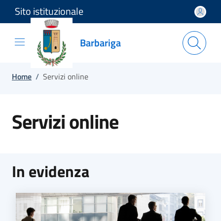
Sito istituzionale
Salta e vai al contenuto
Salta e vai al footer
Barbariga
Home
/
Servizi online
Servizi online
In evidenza