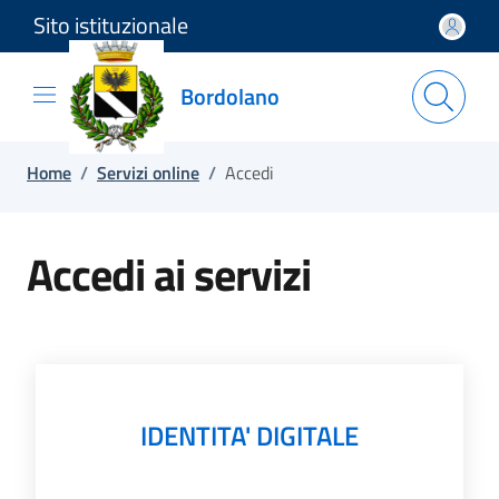
Sito istituzionale
Salta e vai al contenuto
Salta e vai al footer
Bordolano
Home
/
Servizi online
/
Accedi
Accedi ai servizi
IDENTITA' DIGITALE