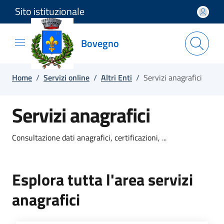
Sito istituzionale
Salta e vai al contenuto
Salta e vai al footer
Bovegno
Home
/
Servizi online
/
Altri Enti
/
Servizi anagrafici
Servizi anagrafici
Consultazione dati anagrafici, certificazioni, ...
Esplora tutta l'area servizi
anagrafici