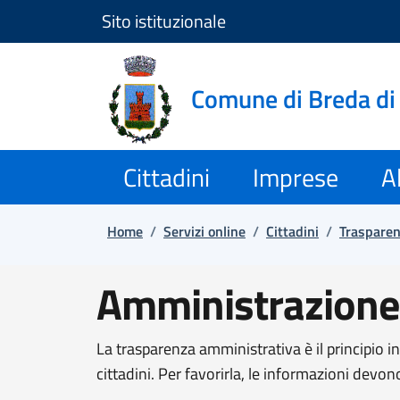
Sito istituzionale
Salta e vai al contenuto
Salta e vai al footer
Comune di Breda di
Cittadini
Imprese
Al
Home
/
Servizi online
/
Cittadini
/
Traspare
Amministrazione
La trasparenza amministrativa è il principio i
cittadini. Per favorirla, le informazioni devon