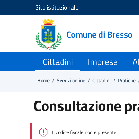
Sito istituzionale
Salta e vai al contenuto
Salta e vai al footer
Comune di Bresso
Cittadini
Imprese
Al
Home
/
Servizi online
/
Cittadini
/
Pratiche
Consultazione pra
Il codice fiscale non è presente.