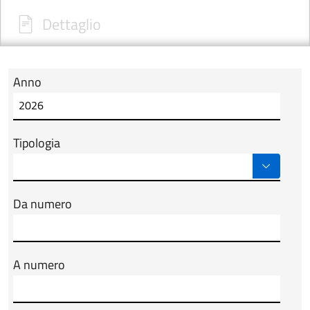
Dettaglio
Anno
Modulo tab_ricerca_form
Tipologia
Da numero
A numero