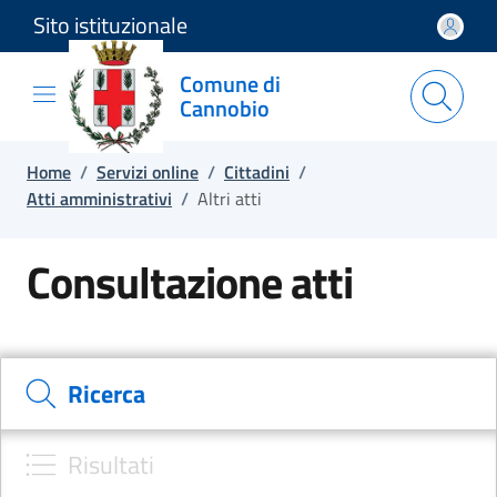
Sito istituzionale
Salta e vai al contenuto
Salta e vai al footer
Comune di
Cannobio
Home
/
Servizi online
/
Cittadini
/
Atti amministrativi
/
Altri atti
Consultazione atti
Cerca il documento e consulta il dettaglio
Ricerca
Risultati