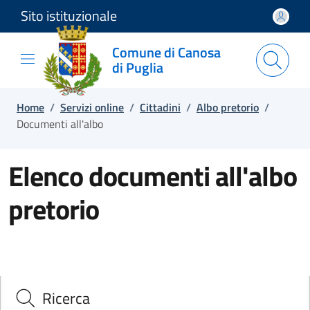
Sito istituzionale
Salta e vai al contenuto
Salta e vai al footer
Comune di Canosa
di Puglia
Home
/
Servizi online
/
Cittadini
/
Albo pretorio
/
Documenti all'albo
Elenco documenti all'albo
pretorio
Ricerca