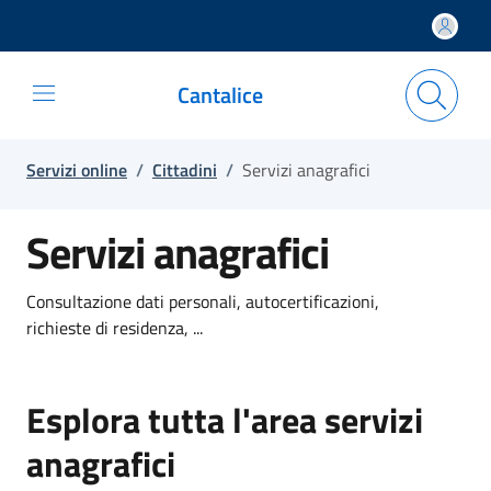
Salta e vai al contenuto
Salta e vai al footer
Cantalice
Servizi online
/
Cittadini
/
Servizi anagrafici
Servizi anagrafici
Consultazione dati personali, autocertificazioni,
richieste di residenza, ...
Esplora tutta l'area servizi
anagrafici