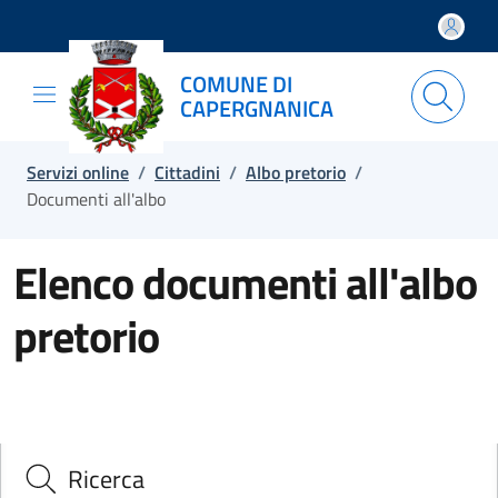
Salta e vai al contenuto
Salta e vai al footer
COMUNE DI
CAPERGNANICA
Servizi online
/
Cittadini
/
Albo pretorio
/
Documenti all'albo
Elenco documenti all'albo
pretorio
Ricerca