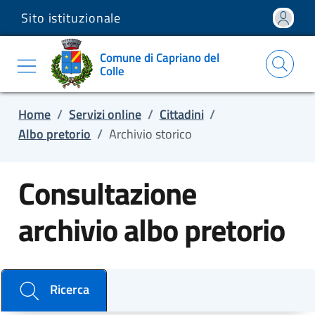
Sito istituzionale
Salta e vai al contenuto
Salta e vai al footer
Comune di Capriano del
Colle
Home
/
Servizi online
/
Cittadini
/
Albo pretorio
/
Archivio storico
Consultazione
archivio albo pretorio
Cerca il documento e consulta il dettaglio
Ricerca