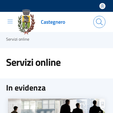
Salta e vai al contenuto
Salta e vai al footer
Castegnero
Servizi online
Servizi online
In evidenza