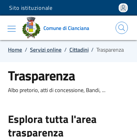
Sito istituzionale
Salta e vai al contenuto
Salta e vai al footer
Comune di Cianciana
Home
/
Servizi online
/
Cittadini
/
Trasparenza
Trasparenza
Albo pretorio, atti di concessione, Bandi, ...
Esplora tutta l'area
trasparenza