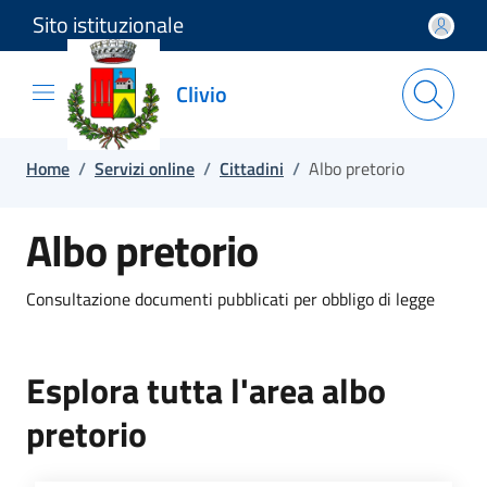
Sito istituzionale
Salta e vai al contenuto
Salta e vai al footer
Clivio
Home
/
Servizi online
/
Cittadini
/
Albo pretorio
Albo pretorio
Consultazione documenti pubblicati per obbligo di legge
Esplora tutta l'area albo
pretorio