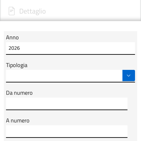
Dettaglio
Anno
Modulo tab_ricerca_form
Tipologia
Da numero
A numero