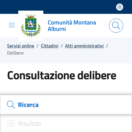
Salta e vai al contenuto
Salta e vai al footer
Comunità Montana
Alburni
Servizi online
/
Cittadini
/
Atti amministrativi
/
Delibere
Consultazione delibere
Cerca il documento e consulta il dettaglio
Ricerca
Risultati