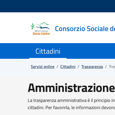
Salta e vai al contenuto
Salta e vai al footer
Consorzio Sociale d
Cittadini
Servizi online
/
Cittadini
/
Trasparenza
/
Tra
Amministrazione
La trasparenza amministrativa è il principio i
cittadini. Per favorirla, le informazioni devon