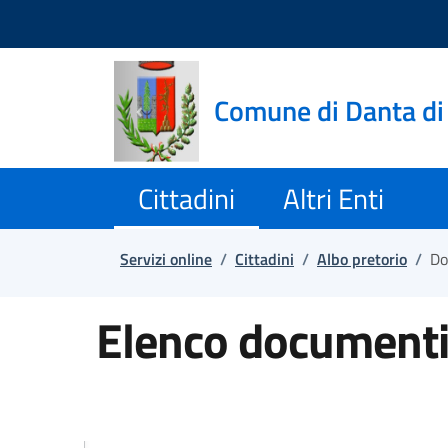
Salta e vai al contenuto
Salta e vai al footer
Comune di Danta di
Cittadini
Altri Enti
Servizi online
/
Cittadini
/
Albo pretorio
/
Do
Elenco documenti 