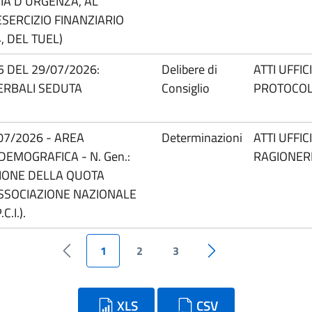
VIA D’URGENZA, AL
ESERCIZIO FINANZIARIO
, DEL TUEL)
.5 DEL 29/07/2026:
Delibere di
ATTI UFFIC
ERBALI SEDUTA
Consiglio
PROTOCO
07/2026 - AREA
Determinazioni
ATTI UFFIC
DEMOGRAFICA - N. Gen.:
RAGIONER
ZIONE DELLA QUOTA
ASSOCIAZIONE NAZIONALE
.I.).
1
2
3
Pagina precedente
Pagina successiva
XLS
CSV