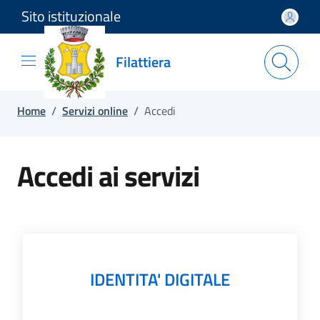
Sito istituzionale
Salta e vai al contenuto
Salta e vai al footer
Filattiera
Home
/
Servizi online
/
Accedi
Accedi ai servizi
IDENTITA' DIGITALE