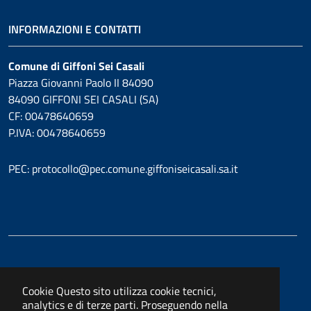
INFORMAZIONI E CONTATTI
Comune di Giffoni Sei Casali
Piazza Giovanni Paolo II 84090
84090 GIFFONI SEI CASALI (SA)
CF: 00478640659
P.IVA: 00478640659
PEC: protocollo@pec.comune.giffoniseicasali.sa.it
Cookie
Questo sito utilizza cookie tecnici,
analytics e di terze parti. Proseguendo nella