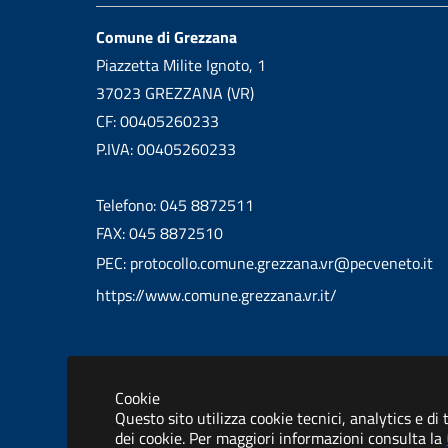
Comune di Grezzana
Piazzetta Milite Ignoto, 1
37023 GREZZANA (VR)
CF: 00405260233
P.IVA: 00405260233
Telefono: 045 8872511
FAX: 045 8872510
PEC: protocollo.comune.grezzana.vr@pecveneto.it
https://www.comune.grezzana.vr.it/
Cookie
Informativa privacy
Dichiarazione 
Questo sito utilizza cookie tecnici, analytics e di
dei cookie. Per maggiori informazioni consulta la