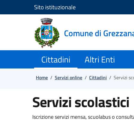
Sito istituzionale
Salta e vai al contenuto
Salta e vai al footer
Comune di Grezzan
Cittadini
Altri Enti
Home
/
Servizi online
/
Cittadini
/
Servizi sc
Servizi scolastici
Iscrizione servizi mensa, scuolabus o consult