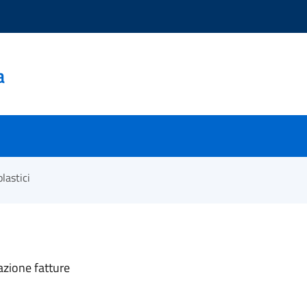
a
olastici
azione fatture