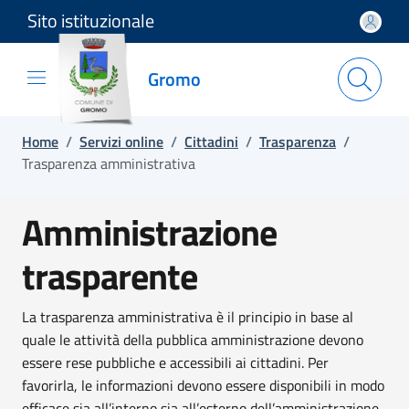
Sito istituzionale
Salta e vai al contenuto
Salta e vai al footer
Gromo
Home
/
Servizi online
/
Cittadini
/
Trasparenza
/
Trasparenza amministrativa
Amministrazione
trasparente
La trasparenza amministrativa è il principio in base al
quale le attività della pubblica amministrazione devono
essere rese pubbliche e accessibili ai cittadini. Per
favorirla, le informazioni devono essere disponibili in modo
efficace sia all’interno sia all’esterno dell’amministrazione.