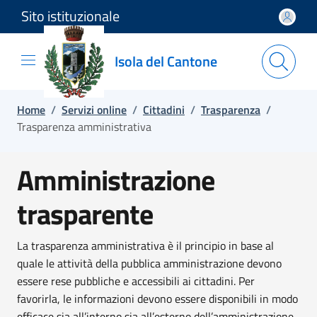
Sito istituzionale
Salta e vai al contenuto
Salta e vai al footer
Isola del Cantone
Home
/
Servizi online
/
Cittadini
/
Trasparenza
/
Trasparenza amministrativa
Amministrazione
trasparente
La trasparenza amministrativa è il principio in base al
quale le attività della pubblica amministrazione devono
essere rese pubbliche e accessibili ai cittadini. Per
favorirla, le informazioni devono essere disponibili in modo
efficace sia all’interno sia all’esterno dell’amministrazione.