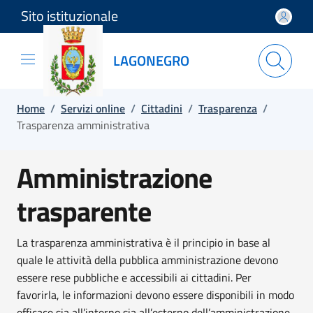
Sito istituzionale
Salta e vai al contenuto
Salta e vai al footer
LAGONEGRO
Home
/
Servizi online
/
Cittadini
/
Trasparenza
/
Trasparenza amministrativa
Amministrazione
trasparente
La trasparenza amministrativa è il principio in base al
quale le attività della pubblica amministrazione devono
essere rese pubbliche e accessibili ai cittadini. Per
favorirla, le informazioni devono essere disponibili in modo
efficace sia all’interno sia all’esterno dell’amministrazione.