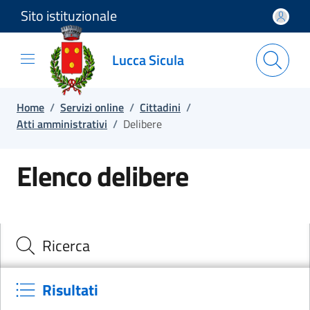
Sito istituzionale
Salta e vai al contenuto
Salta e vai al footer
Lucca Sicula
Home
/
Servizi online
/
Cittadini
/
Atti amministrativi
/
Delibere
Elenco delibere
Cerca il documento e consulta il dettaglio
Ricerca
Risultati