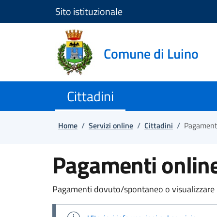
Sito istituzionale
Salta e vai al contenuto
Salta e vai al footer
Comune di Luino
Cittadini
Home
/
Servizi online
/
Cittadini
/
Pagamenti
Pagamenti onlin
Pagamenti dovuto/spontaneo o visualizzare l