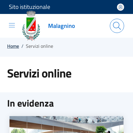
Sito istituzionale
Salta e vai al contenuto
Salta e vai al footer
Malagnino
Home
/
Servizi online
Servizi online
In evidenza