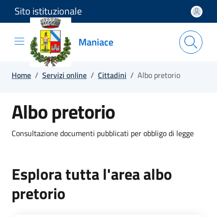
Sito istituzionale
Salta e vai al contenuto
Salta e vai al footer
Maniace
Home
/
Servizi online
/
Cittadini
/
Albo pretorio
Albo pretorio
Consultazione documenti pubblicati per obbligo di legge
Esplora tutta l'area albo
pretorio