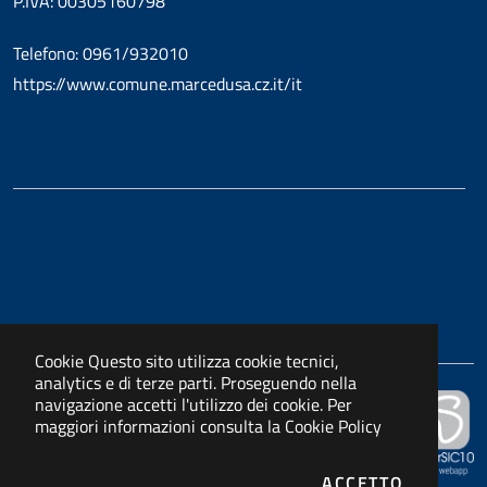
P.IVA: 00305160798
Telefono: 0961/932010
https://www.comune.marcedusa.cz.it/it
Cookie
Questo sito utilizza cookie tecnici,
analytics e di terze parti. Proseguendo nella
navigazione accetti l'utilizzo dei cookie. Per
Powered by
maggiori informazioni consulta la
Cookie Policy
APKAPPA s.r.l.
I COOKIE
ACCETTO