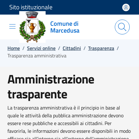
Sito istituzionale
Salta e vai al contenuto
Salta e vai al footer
Comune di
Marcedusa
Home
/
Servizi online
/
Cittadini
/
Trasparenza
/
Trasparenza amministrativa
Amministrazione
trasparente
La trasparenza amministrativa è il principio in base al
quale le attività della pubblica amministrazione devono
essere rese pubbliche e accessibili ai cittadini. Per
favorirla, le informazioni devono essere disponibili in modo
efficace sia all’interno sia all’esterno dell’amministrazione.