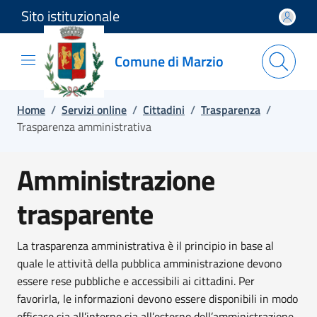
Sito istituzionale
Salta e vai al contenuto
Salta e vai al footer
Comune di Marzio
Home
/
Servizi online
/
Cittadini
/
Trasparenza
/
Trasparenza amministrativa
Amministrazione
trasparente
La trasparenza amministrativa è il principio in base al
quale le attività della pubblica amministrazione devono
essere rese pubbliche e accessibili ai cittadini. Per
favorirla, le informazioni devono essere disponibili in modo
efficace sia all’interno sia all’esterno dell’amministrazione.