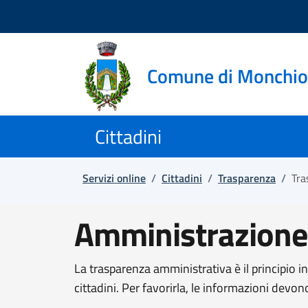
Salta e vai al contenuto
Salta e vai al footer
Comune di Monchio 
Cittadini
Servizi online
/
Cittadini
/
Trasparenza
/
Tra
Amministrazione
La trasparenza amministrativa è il principio i
cittadini. Per favorirla, le informazioni devon