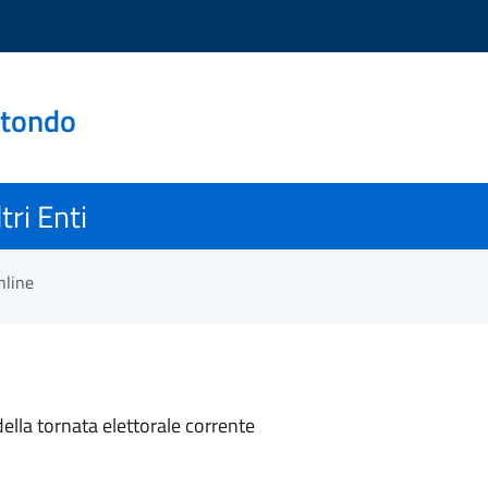
otondo
tri Enti
nline
 della tornata elettorale corrente