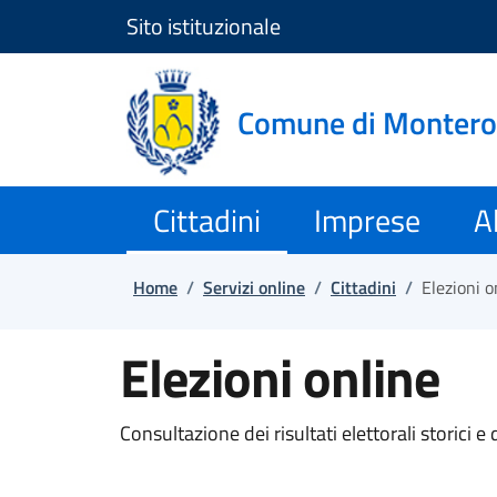
Sito istituzionale
Salta e vai al contenuto
Salta e vai al footer
Comune di Monter
Cittadini
Imprese
Al
Home
/
Servizi online
/
Cittadini
/
Elezioni o
Elezioni online
Consultazione dei risultati elettorali storici e