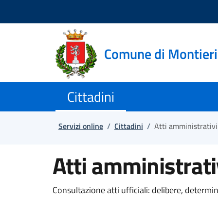
Salta e vai al contenuto
Salta e vai al footer
Comune di Montieri
Cittadini
Servizi online
/
Cittadini
/
Atti amministrativi
Atti amministrati
Consultazione atti ufficiali: delibere, determi