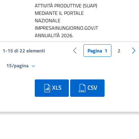
ATTIVITÀ PRODUTTIVE (SUAP)
MEDIANTE IL PORTALE
NAZIONALE
IMPRESAINUNGIORNO.GOV.IT
ANNUALITÀ 2026.
1-15 di 22 elementi
Pagina
1
2
Pagina precedente
Pa
15/pagina
XLS
CSV