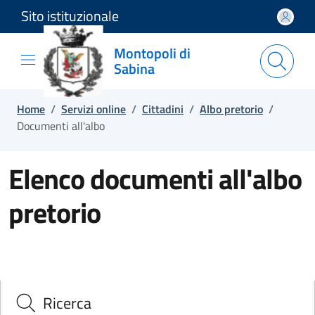
Sito istituzionale
Salta e vai al contenuto
Salta e vai al footer
Montopoli di
Sabina
Home
/
Servizi online
/
Cittadini
/
Albo pretorio
/
Documenti all'albo
Elenco documenti all'albo
pretorio
Ricerca