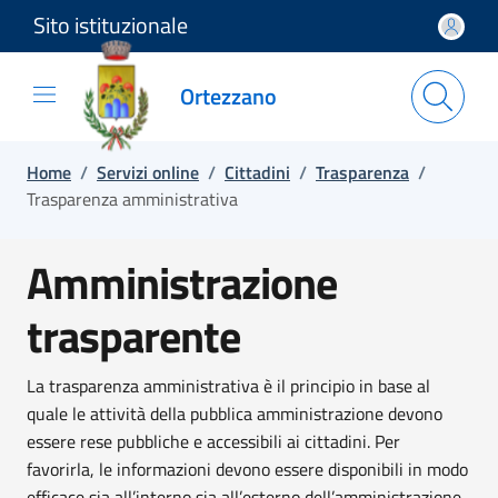
Sito istituzionale
Salta e vai al contenuto
Salta e vai al footer
Ortezzano
Home
/
Servizi online
/
Cittadini
/
Trasparenza
/
Trasparenza amministrativa
Amministrazione
trasparente
La trasparenza amministrativa è il principio in base al
quale le attività della pubblica amministrazione devono
essere rese pubbliche e accessibili ai cittadini. Per
favorirla, le informazioni devono essere disponibili in modo
efficace sia all’interno sia all’esterno dell’amministrazione.