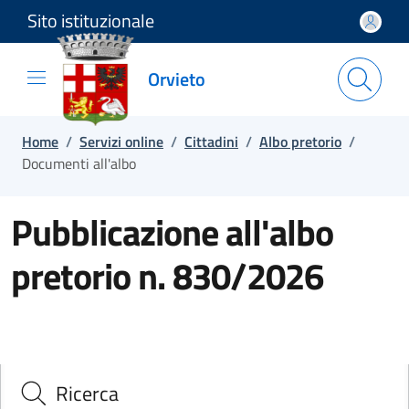
Sito istituzionale
Salta e vai al contenuto
Salta e vai al footer
Orvieto
Home
/
Servizi online
/
Cittadini
/
Albo pretorio
/
Documenti all'albo
Pubblicazione all'albo
pretorio n. 830/2026
Ricerca