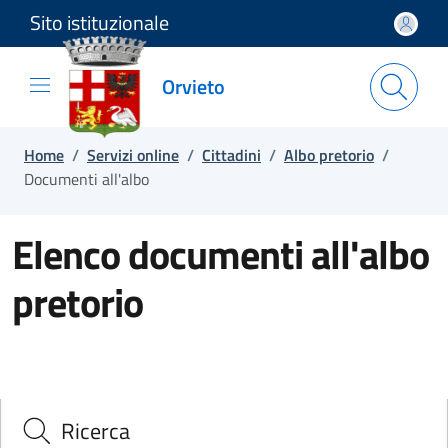
Sito istituzionale
Salta e vai al contenuto
Salta e vai al footer
Orvieto
Home
/
Servizi online
/
Cittadini
/
Albo pretorio
/
Documenti all'albo
Elenco documenti all'albo
pretorio
Ricerca