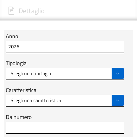
Dettaglio
Anno
Modulo tab_ricerca_form
Tipologia
Caratteristica
Da numero