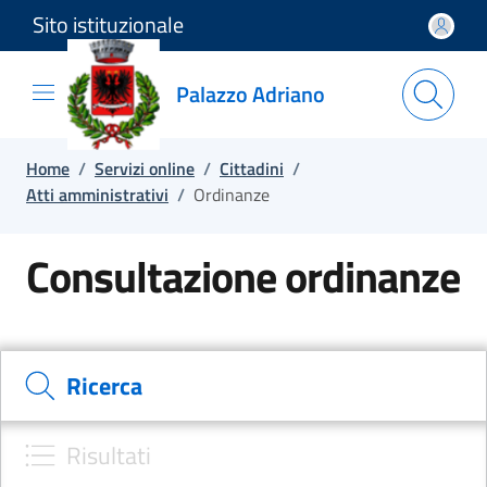
Sito istituzionale
Salta e vai al contenuto
Salta e vai al footer
Palazzo Adriano
Home
/
Servizi online
/
Cittadini
/
Atti amministrativi
/
Ordinanze
Consultazione ordinanze
Cerca il documento e consulta il dettaglio
Ricerca
Risultati