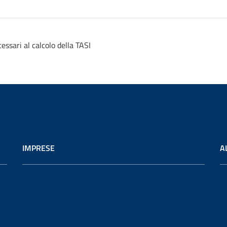
ssari al calcolo della TASI
IMPRESE
A