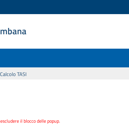
rembana
Calcolo TASI
scludere il blocco delle popup.