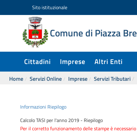
Sito istituzionale
Homepage
Comune di Piazza B
Accedi ai servizi
cittadini
Cittadini
Imprese
Altri Enti
imprese
Home
Servizi Online
Imprese
Servizi Tributari
altri enti
Informazioni
Riepilogo
Sito istituzionale
Calcolo TASI per l'anno 2019 - Riepilogo
Per il corretto funzionamento delle stampe è necessario e