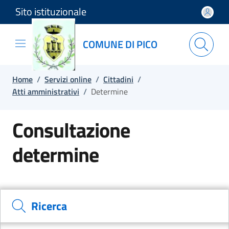
Sito istituzionale
Salta e vai al contenuto
Salta e vai al footer
COMUNE DI PICO
Home
/
Servizi online
/
Cittadini
/
Atti amministrativi
/
Determine
Consultazione
determine
Cerca il documento e consulta il dettaglio
Ricerca