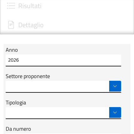
Risultati
Dettaglio
Anno
Modulo tab_ricerca_form
Settore proponente
Tipologia
Da numero