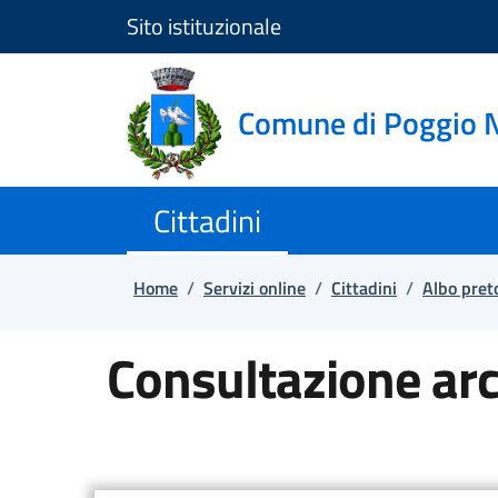
Sito istituzionale
Salta e vai al contenuto
Salta e vai al footer
Comune di Poggio 
Cittadini
Home
/
Servizi online
/
Cittadini
/
Albo pret
Consultazione arc